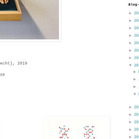
Blog
►
2
►
2
►
2
►
2
►
2
►
2
►
2
echt), 2019
▼
2
►
se
►
►
▼
►
2
►
2
►
2
►
2
►
2