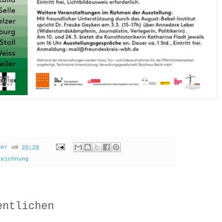
ger
um
20:28
Zeichnung
:
entlichen