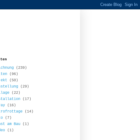
iten
ichnung
(239)
tten
(96)
jekt
(50)
sstellung
(29)
llage
(22)
stallation
(17)
ray
(16)
trofrottage
(14)
to
(7)
nst am Bau
(1)
deo
(1)