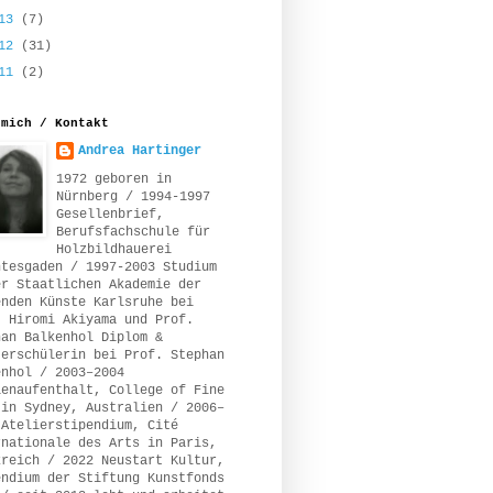
013
(7)
012
(31)
011
(2)
 mich / Kontakt
Andrea Hartinger
1972 geboren in
Nürnberg / 1994-1997
Gesellenbrief,
Berufsfachschule für
Holzbildhauerei
htesgaden / 1997-2003 Studium
er Staatlichen Akademie der
enden Künste Karlsruhe bei
. Hiromi Akiyama und Prof.
han Balkenhol Diplom &
terschülerin bei Prof. Stephan
enhol / 2003–2004
ienaufenthalt, College of Fine
 in Sydney, Australien / 2006–
 Atelierstipendium, Cité
rnationale des Arts in Paris,
kreich / 2022 Neustart Kultur,
endium der Stiftung Kunstfonds