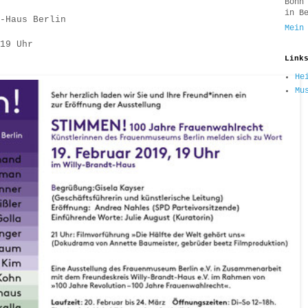
Bonn
in B
-Haus Berlin
Mein
19 Uhr
Link
He
Mu