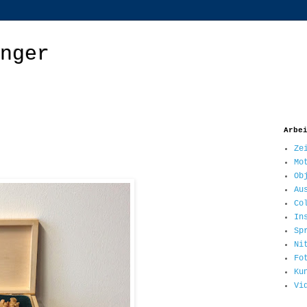
nger
Arbe
Ze
Mo
Ob
Au
Co
In
Sp
Ni
Fo
Ku
Vi