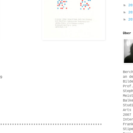
►
2
►
2
►
2
Über
Berc
an d
9
Bild
Prof
Step
Meis
Balk
Stud
Arts
2007
Inte
Fran
*******************************************
Stip