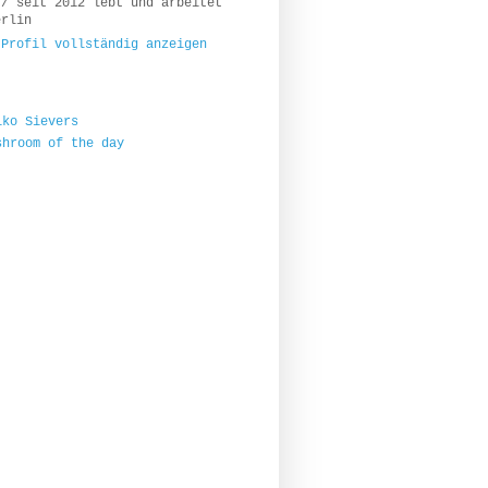
 / seit 2012 lebt und arbeitet
erlin
 Profil vollständig anzeigen
s
iko Sievers
shroom of the day